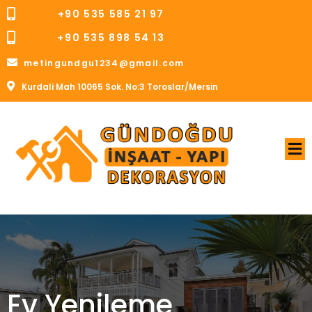
+90 535 585 21 97
+90 535 898 54 13
metingundgu1234@gmail.com
Kurdali Mah 10065 Sok. No:3 Toroslar/Mersin
Ev Yenileme