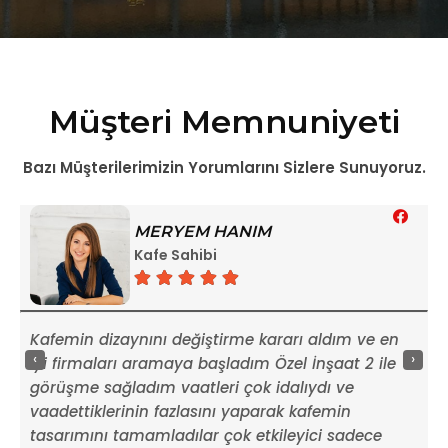
Müşteri Memnuniyeti
Bazı Müşterilerimizin Yorumlarını Sizlere Sunuyoruz.
MERYEM HANIM
Kafe Sahibi
Kafemin dizaynını değiştirme kararı aldım ve en
T
‹
›
u
iyi firmaları aramaya başladım Özel İnşaat 2 ile
ç
görüşme sağladım vaatleri çok idalıydı ve
g
vaadettiklerinin fazlasını yaparak kafemin
e
tasarımını tamamladılar çok etkileyici sadece
k