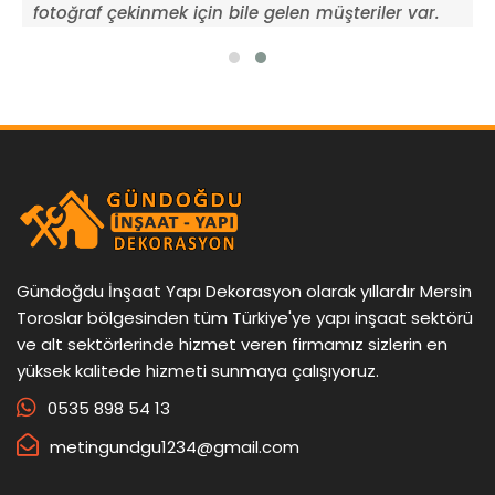
fotoğraf çekinmek için bile gelen müşteriler var.
t
Gündoğdu İnşaat Yapı Dekorasyon olarak yıllardır Mersin
Toroslar bölgesinden tüm Türkiye'ye yapı inşaat sektörü
ve alt sektörlerinde hizmet veren firmamız sizlerin en
yüksek kalitede hizmeti sunmaya çalışıyoruz.
0535 898 54 13
metingundgu1234@gmail.com